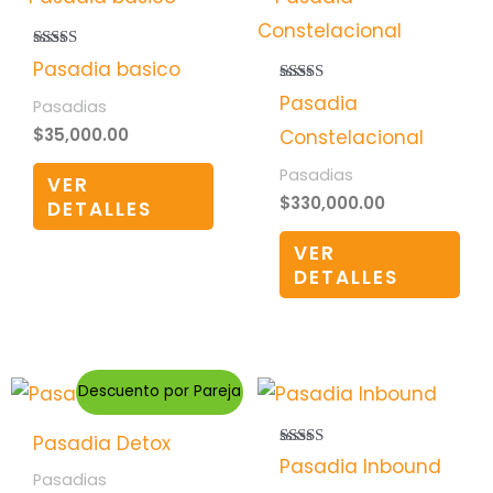
Valorado
Pasadia basico
en
4.50
Valorado
Pasadia
Pasadias
de 5
en
4.33
$
35,000.00
Constelacional
de 5
Pasadias
VER
$
330,000.00
DETALLES
VER
DETALLES
Descuento por Pareja
Pasadia Detox
Valorado en
Pasadia Inbound
5.00
Pasadias
de 5