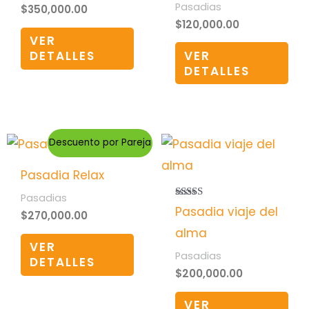
Pasadias
$
350,000.00
$
120,000.00
VER
VER
DETALLES
DETALLES
Descuento por Pareja
Pasadia Relax
Pasadias
Valorado en
Pasadia viaje del
$
270,000.00
5.00
de 5
alma
VER
Pasadias
DETALLES
$
200,000.00
VER