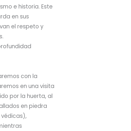
smo e historia. Este
arda en sus
van el respeto y
s.
profundidad
taremos con la
aremos en una visita
do por la huerta, al
allados en piedra
 védicas),
mientras