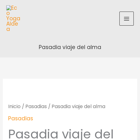
Ir
al
contenido
Pasadia viaje del alma
Pasadia
viaje
del
Inicio
/
Pasadias
/ Pasadia viaje del alma
alma
Pasadias
cantidad
Pasadia viaje del