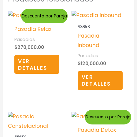
Descuento por Pareja
Pasadia Relax
Valorado en
Pasadia
5.00
Pasadias
de 5
Inbound
$
270,000.00
Pasadias
VER
$
120,000.00
DETALLES
VER
DETALLES
Descuento por Pareja
Pasadia Detox