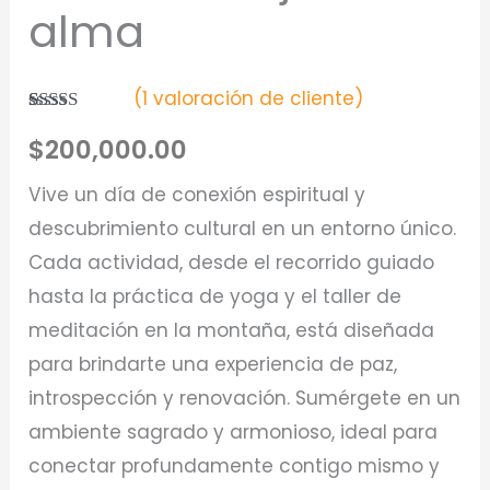
alma
(
1
valoración de cliente)
Valorado
1
$
200,000.00
5.00
sobre 5
basado en
puntuación
Vive un día de conexión espiritual y
de cliente
descubrimiento cultural en un entorno único.
Cada actividad, desde el recorrido guiado
hasta la práctica de yoga y el taller de
meditación en la montaña, está diseñada
para brindarte una experiencia de paz,
introspección y renovación. Sumérgete en un
ambiente sagrado y armonioso, ideal para
conectar profundamente contigo mismo y