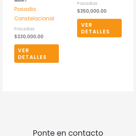
Pasadias
Valorado
Pasadia
$
350,000.00
en
4.33
Constelacional
de 5
VER
Pasadias
DETALLES
$
330,000.00
VER
DETALLES
Ponte en contacto