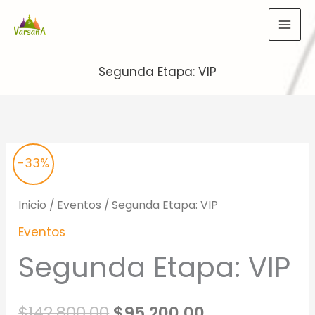
Ir
al
contenido
Segunda Etapa: VIP
Original
Current
-33%
price
price
Inicio
/
Eventos
/ Segunda Etapa: VIP
was:
is:
Eventos
$142,800.00.
$95,200.00.
Segunda Etapa: VIP
$
142,800.00
$
95,200.00