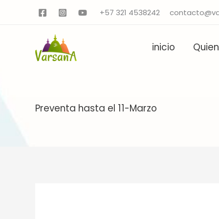
Ir
+57 321 4538242
contacto@va
al
contenido
inicio
Quie
Preventa hasta el 11-Marzo