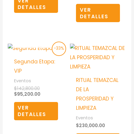
VER
DETALLES
VER
DETALLES
AGOTADO
Original
Current
-33%
price
price
was:
is:
Segunda Etapa:
$142,800.00.
$95,200.00.
VIP
RITUAL TEMAZCAL
Eventos
$
142,800.00
DE LA
$
95,200.00
PROSPERIDAD Y
VER
LIMPIEZA
DETALLES
Eventos
$
230,000.00