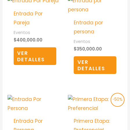
Entrada Por
Pareja
Entrada por
persona
Eventos
$
400,000.00
Eventos
$
350,000.00
VER
DETALLES
VER
DETALLES
Original
Current
-50%
price
price
was:
is:
$71,400.00.
$35,700.00.
Entrada Por
Primera Etapa: