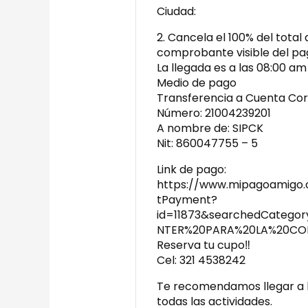
Ciudad:
2. Cancela el 100% del total 
comprobante visible del pag
La llegada es a las 08:00 am 
Medio de pago
Transferencia a Cuenta Cor
Número: 21004239201
A nombre de: SIPCK
Nit: 860047755 – 5
Link de pago:
https://www.mipagoamigo
tPayment?
id=11873&searchedCateg
NTER%20PARA%20LA%20CO
Reserva tu cupo‼️
Cel: 321 4538242
Te recomendamos llegar a l
todas las actividades.