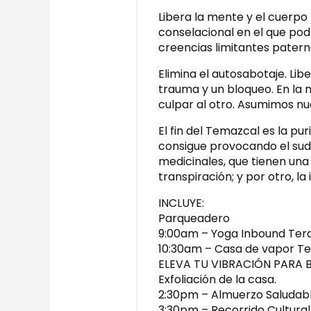
Libera la mente y el cuerpo 
conselacional en el que po
creencias limitantes pater
Elimina el autosabotaje. Lib
trauma y un bloqueo. En l
culpar al otro. Asumimos nu
El fin del Temazcal es la pur
consigue provocando el sud
medicinales, que tienen una 
transpiración; y por otro, la
INCLUYE:
Parqueadero
9:00am – Yoga Inbound Ter
10:30am – Casa de vapor T
ELEVA TU VIBRACIÓN PARA 
Exfoliación de la casa.
2:30pm – Almuerzo Saludabl
3:30pm – Recorrido Cultural 