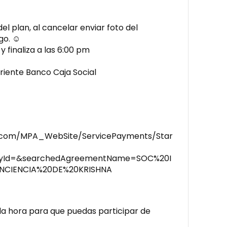
del plan, al cancelar enviar foto del
o. ☺️
y finaliza a las 6:00 pm
riente Banco Caja Social
.com/MPA_WebSite/ServicePayments/Star
oryId=&searchedAgreementName=SOC%20I
NCIENCIA%20DE%20KRISHNA
a hora para que puedas participar de