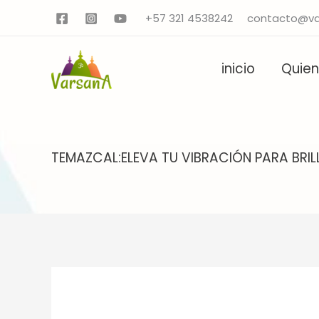
Ir
+57 321 4538242
contacto@va
al
contenido
inicio
Quie
TEMAZCAL:ELEVA TU VIBRACIÓN PARA BRI