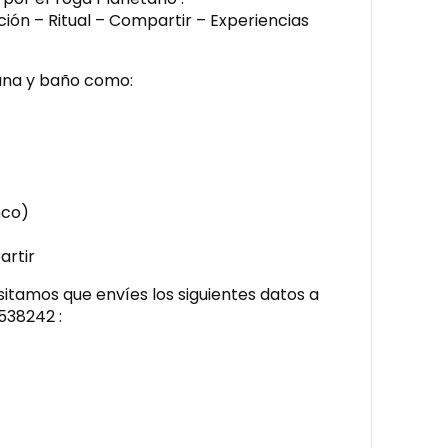
ión – Ritual – Compartir – Experiencias
una y baño como:
nco)
artir
itamos que envíes los siguientes datos a
538242 :