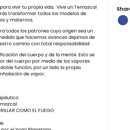
para vivir tu propia vida. Vive un Temazcal
Shar
drás transformar todos los modelos de
nos y maternos.
era todos los patrones cuyo origen sea un
a medida que hacemos avances dejamos de
estro camino con total responsabilidad.
ificación del cuerpo y de la mente. Esto se
or del cuerpo por medio de los vapores
doble función, por un lado la propia
 inhalación de vapor.
apéutico
emazcal
BRILLAR COMO EL FUEGO
e.
por el Yoga Planetario .