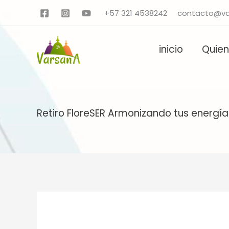
Ir
+57 321 4538242
contacto@va
al
contenido
inicio
Quie
Retiro FloreSER Armonizando tus energía