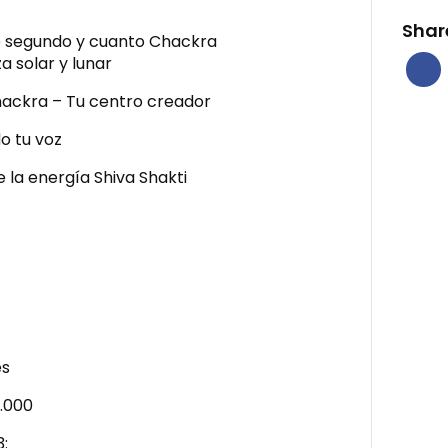
Shar
e segundo y cuanto Chackra
a solar y lunar
ackra – Tu centro creador
o tu voz
e la energía Shiva Shakti
.
es
0.000
3: