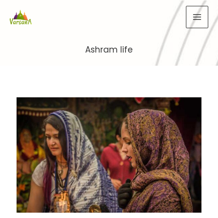
Ir
al
contenido
Ashram life